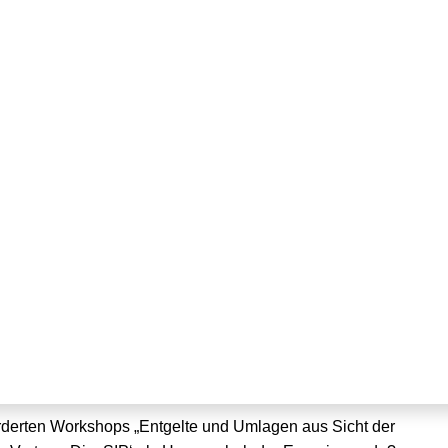
ng der staatlich
isbestandteile
rderten Workshops „Entgelte und Umlagen aus Sicht der