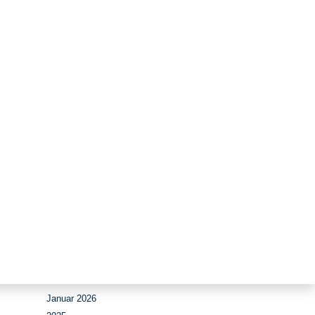
Zeitraum
August 2026
Juli 2026
Juni 2026
Mai 2026
April 2026
März 2026
Februar 2026
Januar 2026