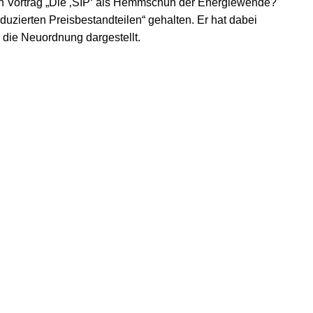
en Vortrag „Die ‚SIP‘ als Hemmschuh der Energiewende?
uzierten Preisbestandteilen“ gehalten. Er hat dabei
 die Neuordnung dargestellt.