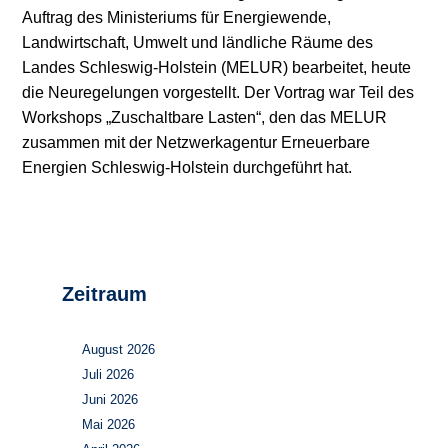
Auftrag des Ministeriums für Energiewende,
Stromerzeugung
Bibliothek
Landwirtschaft, Umwelt und ländliche Räume des
Landes Schleswig-Holstein (MELUR) bearbeitet, heute
Wärme
Newsletter
die Neuregelungen vorgestellt. Der Vortrag war Teil des
Workshops „Zuschaltbare Lasten“, den das MELUR
Wasserstoff
Infomaterial
zusammen mit der Netzwerkagentur Erneuerbare
Energien Schleswig-Holstein durchgeführt hat.
Schriften zum
Umweltenergierecht
Zeitraum
August 2026
Juli 2026
Juni 2026
Mai 2026