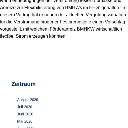
Rahmenbedingungen der Verstromung fester Biomasse und
Speicher
Forschungsnetzwerk
Anreize zur Flexibilisierung von BMHWs im EEG“ gehalten. In
diesem Vortrag hat er neben der aktuellen Vergütungssituation
Stromerzeugung
Bibliothek
für die Verstromung biogener Festbrennstoffe einen Vorschlag
vorgestellt, mit welchem Förderanreiz BMHKW wirtschaftlich
Wärme
Newsletter
flexibel Strom erzeugen könnten.
Wasserstoff
Infomaterial
Schriften zum Umweltenergierecht
Zeitraum
August 2026
Juli 2026
Juni 2026
Mai 2026