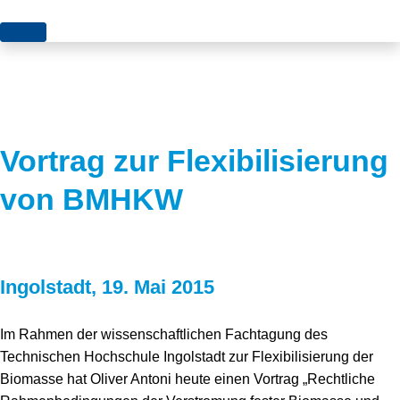
Themen
Projekte
Akzeptanz
Publikationen
Europa
Vortrag zur Flexibilisierung
News
Flächen
von BMHKW
Blog
Genehmigungen
Karriere
Grundsatzfragen
Ingolstadt, 19. Mai 2015
Über uns
Märkte
Netze
Stiftungsporträt
Im Rahmen der wissenschaftlichen Fachtagung des
Technischen Hochschule Ingolstadt zur Flexibilisierung der
Sektorenkopplung
Team
Biomasse hat Oliver Antoni heute einen Vortrag „Rechtliche