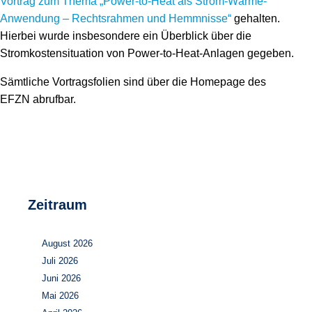
Vortrag zum Thema „Power-to-Heat als Strom-Wärme-
Speicher
Forschungsnetzwerk
Anwendung – Rechtsrahmen und Hemmnisse“
gehalten.
Hierbei wurde insbesondere ein Überblick über die
Stromerzeugung
Bibliothek
Stromkostensituation von Power-to-Heat-Anlagen gegeben.
Wärme
Newsletter
Sämtliche Vortragsfolien sind über die Homepage des
EFZN abrufbar.
Wasserstoff
Infomaterial
Schriften zum Umweltenergierecht
Zeitraum
August 2026
Juli 2026
Juni 2026
Mai 2026