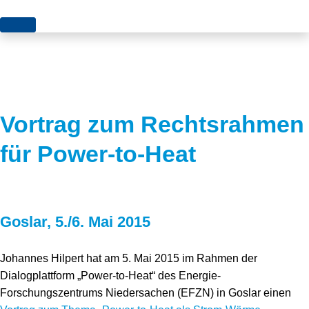
Themen
Projekte
Akzeptanz
Publikationen
Europa
Vortrag zum Rechtsrahmen
News
Flächen
für Power-to-Heat
Blog
Genehmigungen
Karriere
Grundsatzfragen
Goslar, 5./6. Mai 2015
Über uns
Märkte
Netze
Stiftungsporträt
Johannes Hilpert hat am 5. Mai 2015 im Rahmen der
Dialogplattform „Power-to-Heat“ des Energie-
Sektorenkopplung
Team
Forschungszentrums Niedersachen (EFZN) in Goslar einen