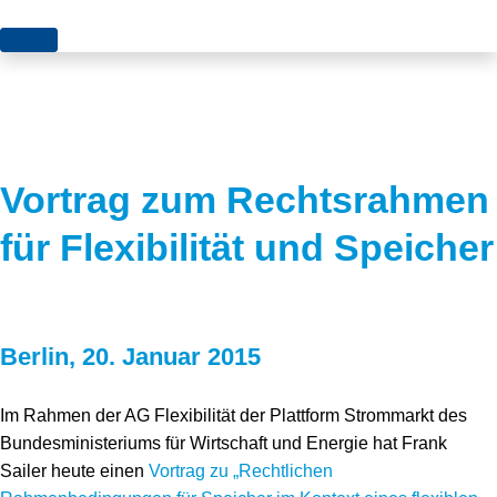
Themen
Projekte
Akzeptanz
Publikationen
Europa
Vortrag zum Rechtsrahmen
News
Flächen
für Flexibilität und Speicher
Blog
Genehmigungen
Karriere
Grundsatzfragen
Berlin, 20. Januar 2015
Über uns
Märkte
Netze
Stiftungsporträt
Im Rahmen der AG Flexibilität der Plattform Strommarkt des
Bundesministeriums für Wirtschaft und Energie hat Frank
Sektorenkopplung
Team
Sailer heute einen
Vortrag zu „Rechtlichen