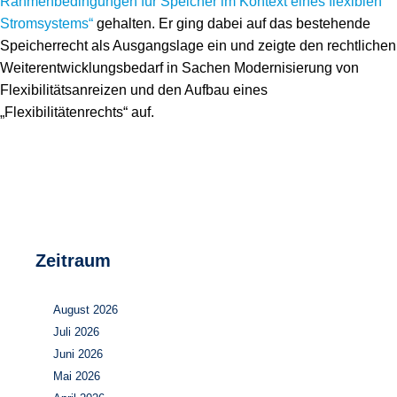
Rahmenbedingungen für Speicher im Kontext eines flexiblen
Speicher
Forschungsnetzwerk
Stromsystems“
gehalten. Er ging dabei auf das bestehende
Speicherrecht als Ausgangslage ein und zeigte den rechtlichen
Stromerzeugung
Bibliothek
Weiterentwicklungsbedarf in Sachen Modernisierung von
Flexibilitätsanreizen und den Aufbau eines
Wärme
Newsletter
„Flexibilitätenrechts“ auf.
Wasserstoff
Infomaterial
Schriften zum Umweltenergierecht
Zeitraum
August 2026
Juli 2026
Juni 2026
Mai 2026