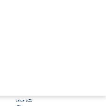
Zeitraum
August 2026
Juli 2026
Juni 2026
Mai 2026
April 2026
März 2026
Februar 2026
Januar 2026