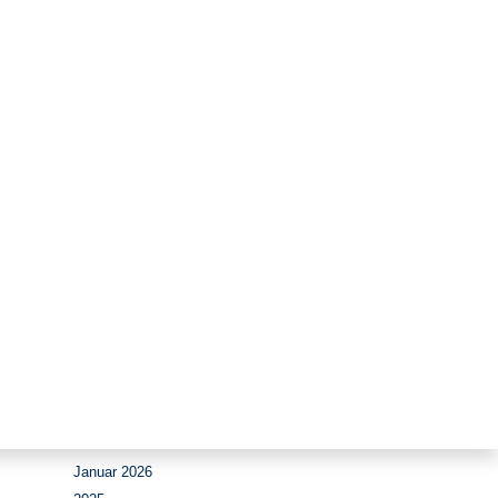
Zeitraum
August 2026
Juli 2026
Juni 2026
Mai 2026
April 2026
März 2026
Februar 2026
Januar 2026