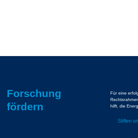
Forschung
Für eine erfo
Rechtsrahmen.
fördern
hilft, die En
Stiften 