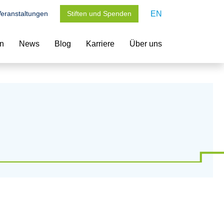
eranstaltungen
Stiften und Spenden
EN
en
News
Blog
Karriere
Über uns