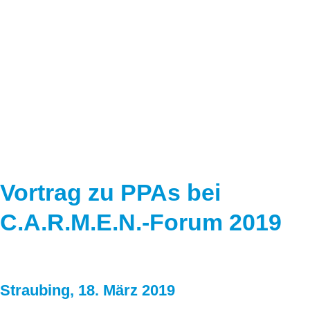
Speicher
Forschungsnetzwerk
Stromerzeugung
Bibliothek
Wärme
Newsletter
Wasserstoff
Infomaterial
Schriften zum Umweltenergierecht
Vortrag zu PPAs bei
C.A.R.M.E.N.-Forum 2019
Straubing, 18. März 2019