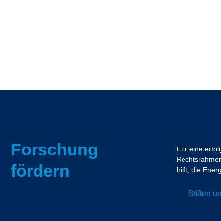
Forschung
Für eine erfo
Rechtsrahmen.
fördern
hilft, die En
Stiften 