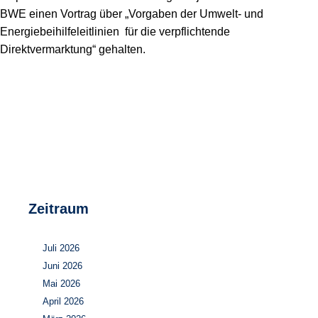
Speicher
Forschungsnetzwerk
BWE einen Vortrag über „Vorgaben der Umwelt- und
Energiebeihilfeleitlinien für die verpflichtende
Stromerzeugung
Bibliothek
Direktvermarktung“ gehalten.
Wärme
Newsletter
Wasserstoff
Infomaterial
Schriften zum Umweltenergierecht
Zeitraum
Juli 2026
Juni 2026
Mai 2026
April 2026