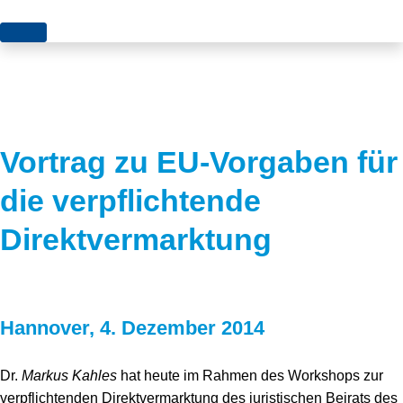
Themen
Projekte
Akzeptanz
Publikationen
Europa
Vortrag zu EU-Vorgaben für
News
Flächen
die verpflichtende
Blog
Genehmigungen
Direktvermarktung
Karriere
Grundsatzfragen
Über uns
Märkte
Hannover, 4. Dezember 2014
Netze
Stiftungsporträt
Sektorenkopplung
Team
Dr.
Markus Kahles
hat heute im Rahmen des Workshops zur
verpflichtenden Direktvermarktung des juristischen Beirats des