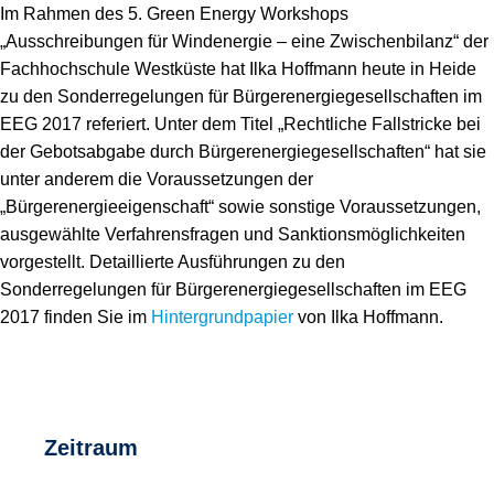
Speicher
Forschungsnetzwerk
Im Rahmen des 5. Green Energy Workshops
„Ausschreibungen für Windenergie – eine Zwischenbilanz“ der
Stromerzeugung
Bibliothek
Fachhochschule Westküste hat Ilka Hoffmann heute in Heide
zu den Sonderregelungen für Bürgerenergiegesellschaften im
Wärme
Newsletter
EEG 2017 referiert. Unter dem Titel „Rechtliche Fallstricke bei
der Gebotsabgabe durch Bürgerenergiegesellschaften“ hat sie
Wasserstoff
Infomaterial
unter anderem die Voraussetzungen der
„Bürgerenergieeigenschaft“ sowie sonstige Voraussetzungen,
Schriften zum Umweltenergierecht
ausgewählte Verfahrensfragen und Sanktionsmöglichkeiten
vorgestellt. Detaillierte Ausführungen zu den
Sonderregelungen für Bürgerenergiegesellschaften im EEG
2017 finden Sie im
Hintergrundpapier
von Ilka Hoffmann.
Zeitraum