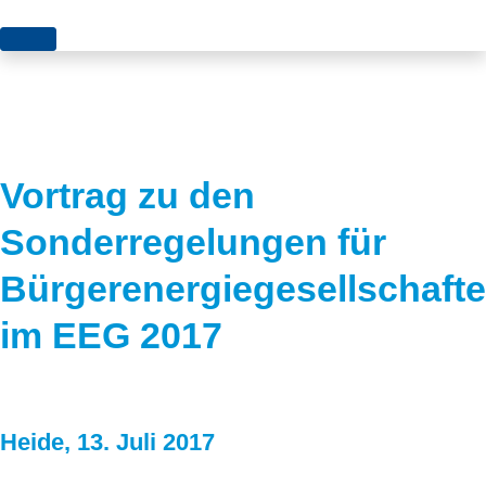
Themen
Projekte
Akzeptanz
Publikationen
Europa
Vortrag zu den
News
Flächen
Sonderregelungen für
Blog
Genehmigungen
Bürgerenergiegesellschaft
Karriere
Grundsatzfragen
im EEG 2017
Über uns
Märkte
Netze
Stiftungsporträt
Heide, 13. Juli 2017
Sektorenkopplung
Team