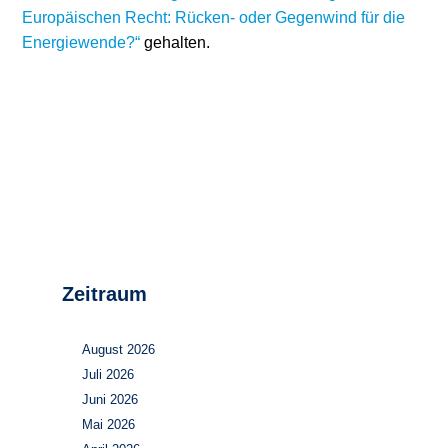
Europäischen Recht: Rücken- oder Gegenwind für die
Stromerzeugung
Bibliothek
Energiewende?“
gehalten.
Wärme
Newsletter
Wasserstoff
Infomaterial
Schriften zum
Umweltenergierecht
Zeitraum
August 2026
Juli 2026
Juni 2026
Mai 2026