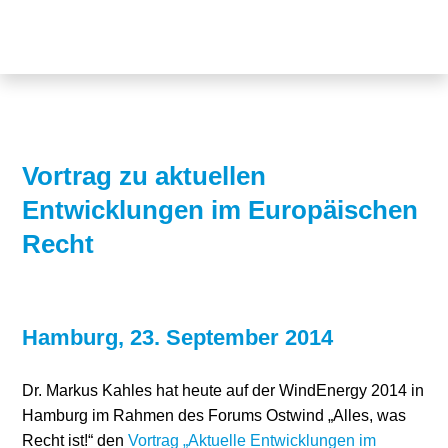
Themen
Projekte
Akzeptanz
Publikationen
Europa
News
Flächen
Vortrag zu aktuellen
Entwicklungen im Europäischen
Blog
Genehmigungen
Recht
Karriere
Grundsatzfragen
Über uns
Märkte
Hamburg, 23. September 2014
Netze
Stiftungsporträt
Dr. Markus Kahles hat heute auf der WindEnergy 2014 in
Sektorenkopplung
Team
Hamburg im Rahmen des Forums Ostwind „Alles, was
Speicher
Forschungsnetzwerk
Recht ist!“ den
Vortrag „Aktuelle Entwicklungen im