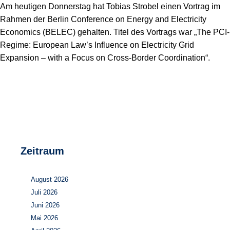
Speicher
Forschungsnetzwerk
Am heutigen Donnerstag hat Tobias Strobel einen Vortrag im
Rahmen der Berlin Conference on Energy and Electricity
Stromerzeugung
Bibliothek
Economics (BELEC) gehalten. Titel des Vortrags war „The PCI-
Regime: European Law’s Influence on Electricity Grid
Wärme
Newsletter
Expansion – with a Focus on Cross-Border Coordination“.
Wasserstoff
Infomaterial
Schriften zum Umweltenergierecht
Zeitraum
August 2026
Juli 2026
Juni 2026
Mai 2026