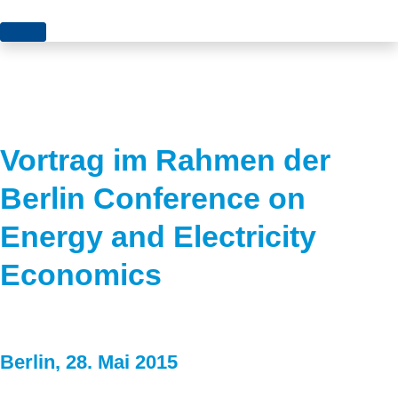
Themen
Projekte
Akzeptanz
Publikationen
Europa
Vortrag im Rahmen der
News
Flächen
Berlin Conference on
Blog
Genehmigungen
Energy and Electricity
Karriere
Grundsatzfragen
Economics
Über uns
Märkte
Netze
Stiftungsporträt
Berlin, 28. Mai 2015
Sektorenkopplung
Team