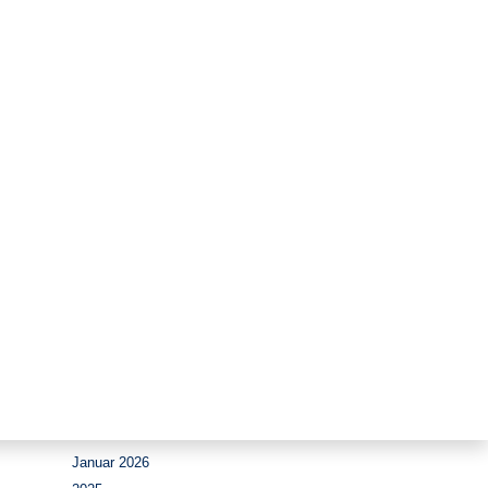
Zeitraum
August 2026
Juli 2026
Juni 2026
Mai 2026
April 2026
März 2026
Februar 2026
Januar 2026