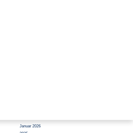
Zeitraum
August 2026
Juli 2026
Juni 2026
Mai 2026
April 2026
März 2026
Februar 2026
Januar 2026