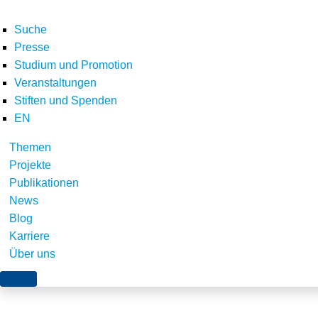
Suche
Presse
Studium und Promotion
Veranstaltungen
Stiften und Spenden
EN
Themen
Vorträge zu aktuelle
Projekte
Publikationen
Planungs- und Gene
News
Blog
Windenergiebereich s
Karriere
Teilhabe am Ausbau 
Über uns