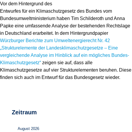
Speicher
Forschungsnetzwerk
Vor dem Hintergrund des
Entwurfes für ein Klimaschutzgesetz des Bundes vom
Stromerzeugung
Bibliothek
Bundesumweltministerium haben Tim Schilderoth und Anna
Papke eine umfassende Analyse der bestehenden Rechtslage
Wärme
Newsletter
in Deutschland erarbeitet. In dem Hintergrundpapier
Würzburger Berichte zum Umweltenergierecht Nr. 42
Wasserstoff
Infomaterial
„Strukturelemente der Landesklimaschutzgesetze – Eine
vergleichende Analyse im Hinblick auf ein mögliches Bundes-
Schriften zum Umweltenergierecht
Klimaschutzgesetz“
zeigen sie auf, dass alle
Klimaschutzgesetze auf vier Strukturelementen beruhen. Diese
finden sich auch im Entwurf für das Bundesgesetz wieder.
Zeitraum
August 2026