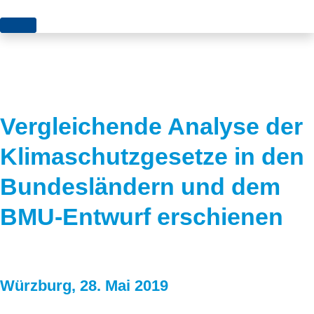
Themen
Projekte
Akzeptanz
Publikationen
Europa
Vergleichende Analyse der
News
Flächen
Klimaschutzgesetze in den
Blog
Genehmigungen
Bundesländern und dem
Karriere
Grundsatzfragen
BMU-Entwurf erschienen
Über uns
Märkte
Netze
Stiftungsporträt
Würzburg, 28. Mai 2019
Sektorenkopplung
Team