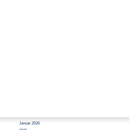
Zeitraum
August 2026
Juli 2026
Juni 2026
Mai 2026
April 2026
März 2026
Februar 2026
Januar 2026