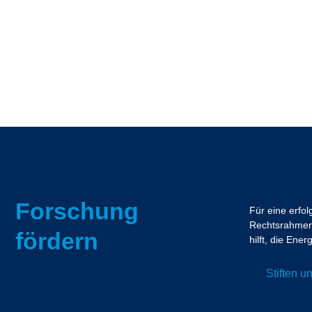
Forschung
Für eine erfo
Rechtsrahmen.
fördern
hilft, die En
Stiften 