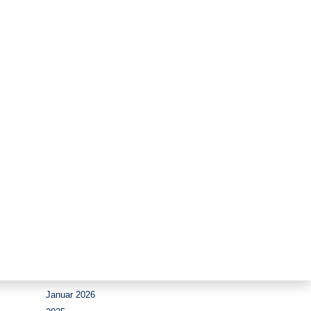
Zeitraum
August 2026
Juli 2026
Juni 2026
Mai 2026
April 2026
März 2026
Februar 2026
Januar 2026