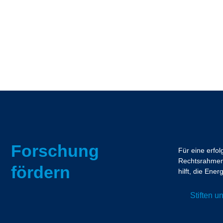
Forschung
Für eine erfo
Rechtsrahmen.
fördern
hilft, die En
Stiften 