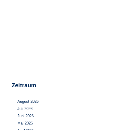
Speicher
Forschungsnetzwerk
Stromerzeugung
Bibliothek
Wärme
Newsletter
Wasserstoff
Infomaterial
Schriften zum Umweltenergierecht
Zeitraum
August 2026
Juli 2026
Juni 2026
Mai 2026