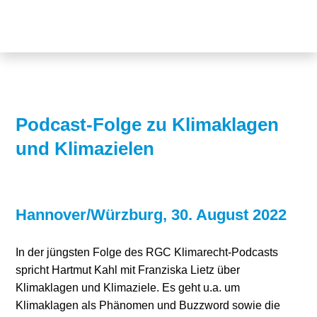
Themen
Projekte
Akzeptanz
Publikationen
Europa
News
Flächen
Podcast-Folge zu Klimaklagen
und Klimazielen
Blog
Genehmigungen
Karriere
Grundsatzfragen
Über uns
Märkte
Hannover/Würzburg, 30. August 2022
Netze
Stiftungsporträt
In der jüngsten Folge des RGC Klimarecht-Podcasts
spricht Hartmut Kahl mit Franziska Lietz über
Sektorenkopplung
Team
Klimaklagen und Klimaziele. Es geht u.a. um
Klimaklagen als Phänomen und Buzzword sowie die
Speicher
Forschungsnetzwerk