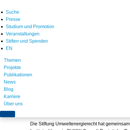
Suche
Presse
Studium und Promotion
Veranstaltungen
Stiften und Spenden
EN
Themen
Neues Vorhaben zum 
Projekte
Publikationen
Kraft-Wärme-Kopplun
News
Blog
Karriere
Über uns
Würzburg, 7. Dezember 2019
Die Stiftung Umweltenergierecht hat gemeinsa