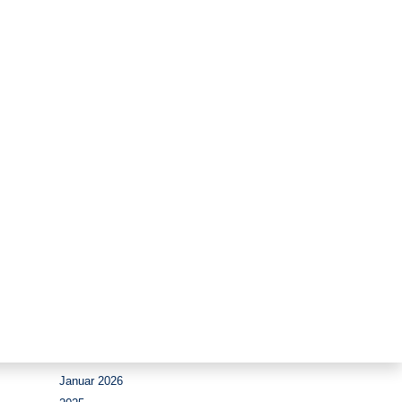
Zeitraum
August 2026
Juli 2026
Juni 2026
Mai 2026
April 2026
März 2026
Februar 2026
Januar 2026