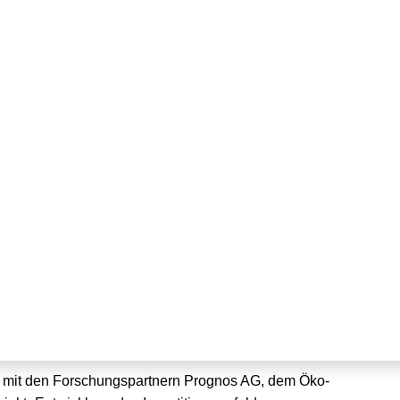
Investitionsumfeld von
gs-Anlagen gestartet
m mit den Forschungspartnern Prognos AG, dem Öko-