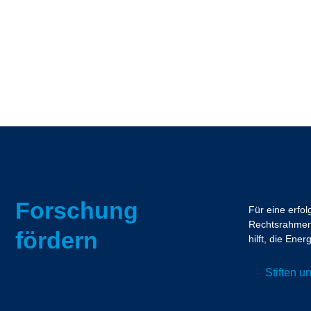
Forschung
Für eine erfo
Rechtsrahmen.
fördern
hilft, die En
Stiften 