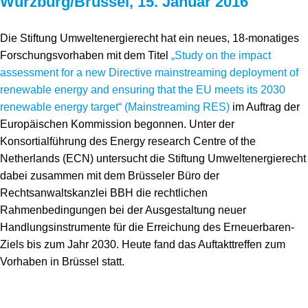
Würzburg/Brüssel, 15. Januar 2016
Speicher
Forschungsnetzwerk
Die Stiftung Umweltenergierecht hat ein neues, 18-monatiges
Stromerzeugung
Bibliothek
Forschungsvorhaben mit dem Titel
„Study on the impact
Wärme
Newsletter
assessment for a new Directive mainstreaming deployment of
renewable energy and ensuring that the EU meets its 2030
Wasserstoff
Infomaterial
renewable energy target
“
(Mainstreaming RES)
im Auftrag der
Europäischen Kommission begonnen. Unter der
Schriften zum Umweltenergierecht
Konsortialführung des Energy research Centre of the
Netherlands (ECN) untersucht die Stiftung Umweltenergierecht
dabei zusammen mit dem Brüsseler Büro der
Rechtsanwaltskanzlei BBH die rechtlichen
Rahmenbedingungen bei der Ausgestaltung neuer
Handlungsinstrumente für die Erreichung des Erneuerbaren-
Ziels bis zum Jahr 2030. Heute fand das Auftakttreffen zum
Vorhaben in Brüssel statt.