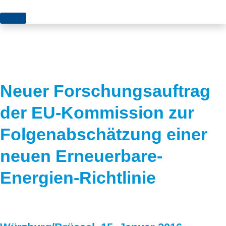
Themen
Projekte
Akzeptanz
Publikationen
Europa
Neuer Forschungsauftrag
News
Flächen
der EU-Kommission zur
Blog
Genehmigungen
Folgenabschätzung einer
Karriere
Grundsatzfragen
neuen Erneuerbare-
Über uns
Märkte
Energien-Richtlinie
Netze
Stiftungsporträt
Sektorenkopplung
Team