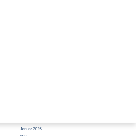
Zeitraum
August 2026
Juli 2026
Juni 2026
Mai 2026
April 2026
März 2026
Februar 2026
Januar 2026