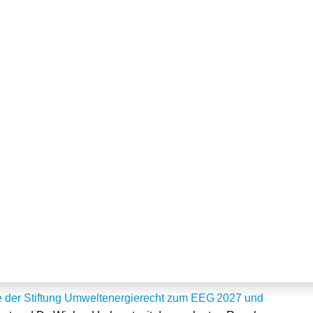
stmals Regelungen für
hren im EnWG
e der Stiftung Umweltenergierecht zum EEG 2027 und