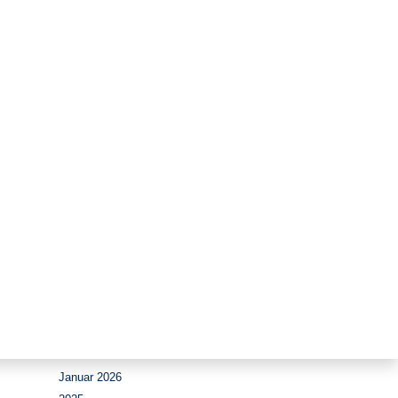
Zeitraum
August 2026
Juli 2026
Juni 2026
Mai 2026
April 2026
März 2026
Februar 2026
Januar 2026