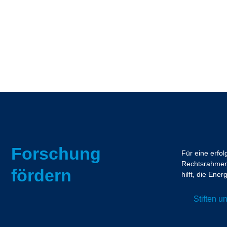
Forschung
Für eine erfo
Rechtsrahmen.
fördern
hilft, die En
Stiften 