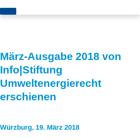
Themen
Projekte
Akzeptanz
Publikationen
Europa
März-Ausgabe 2018 von
News
Flächen
Info|Stiftung
Blog
Genehmigungen
Umweltenergierecht
Karriere
Grundsatzfragen
erschienen
Über uns
Märkte
Netze
Stiftungsporträt
Würzburg, 19. März 2018
Sektorenkopplung
Team