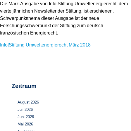
Speicher
Forschungsnetzwerk
Die März-Ausgabe von Info|Stiftung Umweltenergierecht, dem
vierteljährlichen Newsletter der Stiftung, ist erschienen.
Stromerzeugung
Bibliothek
Schwerpunktthema dieser Ausgabe ist der neue
Forschungsschwerpunkt der Stiftung zum deutsch-
Wärme
Newsletter
französischen Energierecht.
Wasserstoff
Infomaterial
Info|Stiftung Umweltenergierecht März 2018
Schriften zum Umweltenergierecht
Zeitraum
August 2026
Juli 2026
Juni 2026
Mai 2026