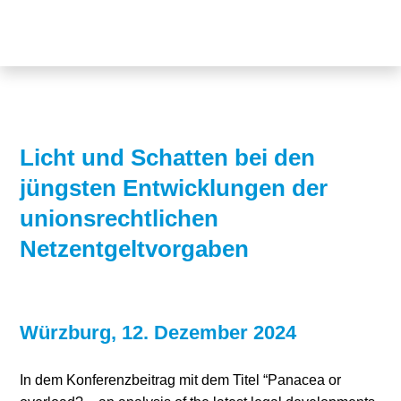
Themen
Projekte
Akzeptanz
Publikationen
Europa
News
Flächen
Licht und Schatten bei den
jüngsten Entwicklungen der
Blog
Genehmigungen
unionsrechtlichen
Karriere
Grundsatzfragen
Netzentgeltvorgaben
Über uns
Märkte
Netze
Stiftungsporträt
Würzburg, 12. Dezember 2024
Sektorenkopplung
Team
In dem Konferenzbeitrag mit dem Titel “Panacea or
Speicher
Forschungsnetzwerk