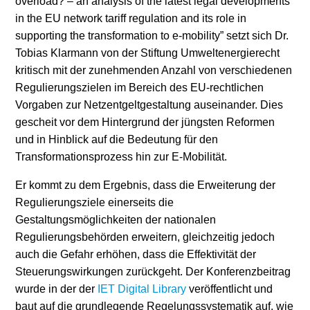
overload? – an analysis of the latest legal developments
in the EU network tariff regulation and its role in
Stromerzeugung
Bibliothek
supporting the transformation to e-mobility” setzt sich Dr.
Tobias Klarmann von der Stiftung Umweltenergierecht
Wärme
Newsletter
kritisch mit der zunehmenden Anzahl von verschiedenen
Regulierungszielen im Bereich des EU-rechtlichen
Wasserstoff
Infomaterial
Vorgaben zur Netzentgeltgestaltung auseinander. Dies
Schriften zum
gescheit vor dem Hintergrund der jüngsten Reformen
Umweltenergierecht
und in Hinblick auf die Bedeutung für den
Transformationsprozess hin zur E-Mobilität.
Er kommt zu dem Ergebnis, dass die Erweiterung der
Regulierungsziele einerseits die
Gestaltungsmöglichkeiten der nationalen
Regulierungsbehörden erweitern, gleichzeitig jedoch
auch die Gefahr erhöhen, dass die Effektivität der
Steuerungswirkungen zurückgeht. Der Konferenzbeitrag
wurde in der der
IET Digital Library
veröffentlicht und
baut auf die grundlegende Regelungssystematik auf, wie