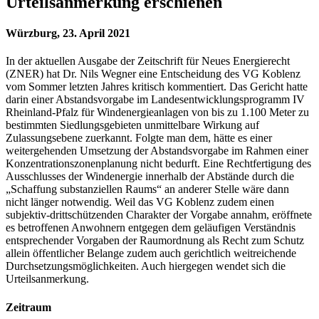
Urteilsanmerkung erschienen
Würzburg, 23. April 2021
In der aktuellen Ausgabe der Zeitschrift für Neues Energierecht
(ZNER) hat Dr. Nils Wegner eine Entscheidung des VG Koblenz
vom Sommer letzten Jahres kritisch kommentiert. Das Gericht hatte
darin einer Abstandsvorgabe im Landesentwicklungsprogramm IV
Rheinland-Pfalz für Windenergieanlagen von bis zu 1.100 Meter zu
bestimmten Siedlungsgebieten unmittelbare Wirkung auf
Zulassungsebene zuerkannt. Folgte man dem, hätte es einer
weitergehenden Umsetzung der Abstandsvorgabe im Rahmen einer
Konzentrationszonenplanung nicht bedurft. Eine Rechtfertigung des
Ausschlusses der Windenergie innerhalb der Abstände durch die
„Schaffung substanziellen Raums“ an anderer Stelle wäre dann
nicht länger notwendig. Weil das VG Koblenz zudem einen
subjektiv-drittschützenden Charakter der Vorgabe annahm, eröffnete
es betroffenen Anwohnern entgegen dem geläufigen Verständnis
entsprechender Vorgaben der Raumordnung als Recht zum Schutz
allein öffentlicher Belange zudem auch gerichtlich weitreichende
Durchsetzungsmöglichkeiten. Auch hiergegen wendet sich die
Urteilsanmerkung.
Zeitraum