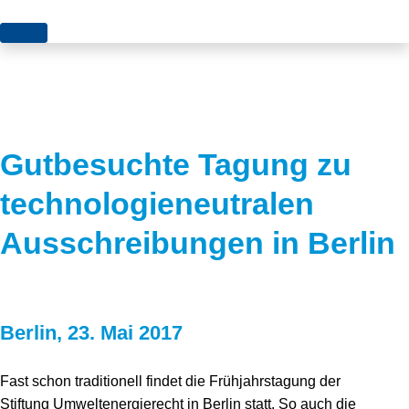
Themen
Projekte
Akzeptanz
Publikationen
Europa
Gutbesuchte Tagung zu
News
Flächen
technologieneutralen
Blog
Genehmigungen
Ausschreibungen in Berlin
Karriere
Grundsatzfragen
Über uns
Märkte
Berlin, 23. Mai 2017
Netze
Stiftungsporträt
Sektorenkopplung
Team
Fast schon traditionell findet die Frühjahrstagung der
Stiftung Umweltenergierecht in Berlin statt. So auch die