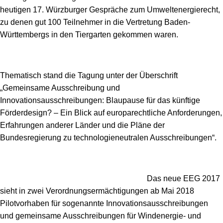
Speicher
Forschungsnetzwerk
heutigen 17. Würzburger Gespräche zum Umweltenergierecht,
zu denen gut 100 Teilnehmer in die Vertretung Baden-
Stromerzeugung
Bibliothek
Württembergs in den Tiergarten gekommen waren.
Wärme
Newsletter
Wasserstoff
Infomaterial
Thematisch stand die Tagung unter der Überschrift
„Gemeinsame Ausschreibung und
Schriften zum Umweltenergierecht
Innovationsausschreibungen: Blaupause für das künftige
Förderdesign? – Ein Blick auf europarechtliche Anforderungen,
Erfahrungen anderer Länder und die Pläne der
Bundesregierung zu technologieneutralen Ausschreibungen“.
Das neue EEG 2017
sieht in zwei Verordnungsermächtigungen ab Mai 2018
Pilotvorhaben für sogenannte Innovationsausschreibungen
und gemeinsame Ausschreibungen für Windenergie- und