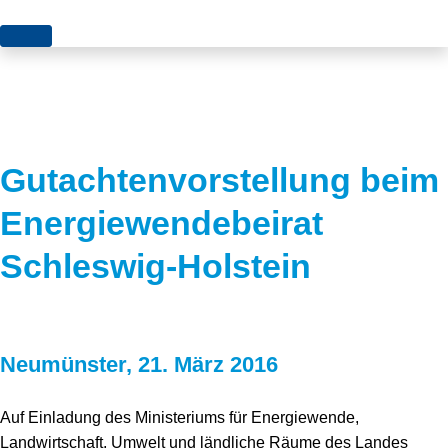
Themen
Projekte
Akzeptanz
Publikationen
Europa
Gutachtenvorstellung beim
News
Flächen
Energiewendebeirat
Blog
Genehmigungen
Schleswig-Holstein
Karriere
Grundsatzfragen
Über uns
Märkte
Neumünster, 21. März 2016
Netze
Stiftungsporträt
Sektorenkopplung
Team
Auf Einladung des Ministeriums für Energiewende,
Landwirtschaft, Umwelt und ländliche Räume des Landes