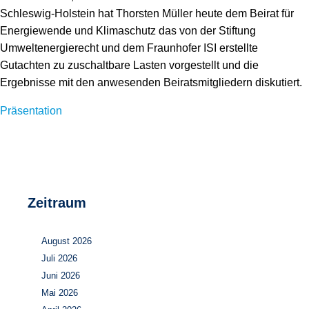
Speicher
Forschungsnetzwerk
Schleswig-Holstein hat Thorsten Müller heute dem Beirat für
Energiewende und Klimaschutz das von der Stiftung
Stromerzeugung
Bibliothek
Umweltenergierecht und dem Fraunhofer ISI erstellte
Gutachten zu zuschaltbare Lasten vorgestellt und die
Wärme
Newsletter
Ergebnisse mit den anwesenden Beiratsmitgliedern diskutiert.
Wasserstoff
Infomaterial
Präsentation
Schriften zum Umweltenergierecht
Zeitraum
August 2026
Juli 2026
Juni 2026
Mai 2026