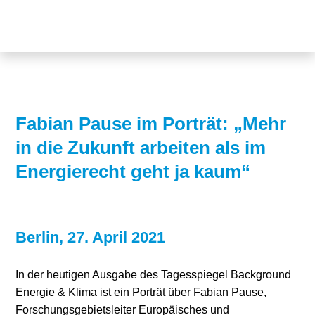
Themen
Projekte
Akzeptanz
Publikationen
Europa
News
Flächen
Fabian Pause im Porträt: „Mehr
in die Zukunft arbeiten als im
Blog
Genehmigungen
Energierecht geht ja kaum“
Karriere
Grundsatzfragen
Über uns
Märkte
Berlin, 27. April 2021
Netze
Stiftungsporträt
In der heutigen Ausgabe des Tagesspiegel Background
Sektorenkopplung
Team
Energie & Klima ist ein Porträt über Fabian Pause,
Speicher
Forschungsnetzwerk
Forschungsgebietsleiter Europäisches und