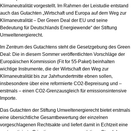
Speicher
Forschungsnetzwerk
Klimaneutralität vorgestellt. Im Rahmen der Leistudie entstand
auch das Gutachten „Wirtschaft und Europa auf dem Weg zur
Stromerzeugung
Bibliothek
Klimaneutralität – Der Green Deal der EU und seine
Bedeutung für Deutschlands Energiewende“ der Stiftung
Wärme
Newsletter
Umweltenergierecht.
Wasserstoff
Infomaterial
Im Zentrum des Gutachtens steht die Gesetzgebung des Green
Deal: Die in diesem Sommer veröffentlichten Vorschläge der
Schriften zum Umweltenergierecht
Europäischen Kommission (Fit for 55-Paket) beinhalten
wichtige Instrumente, die der Wirtschaft den Weg zur
Klimaneutralität bis zur Jahrhundertmitte ebnen sollen,
insbesondere über eine reformierte CO2-Bepreisung und –
erstmals – einen CO2-Grenzausgleich für emissionsintensive
Importe.
Das Gutachten der Stiftung Umweltenergierecht bietet erstmals
eine übersichtliche Gesamtbewertung der einzelnen
vorgeschlagenen Rechtsakte und liefert damit in Echtzeit eine