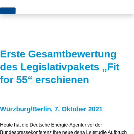
Themen
Projekte
Akzeptanz
Publikationen
Europa
Erste Gesamtbewertung
News
Flächen
des Legislativpakets „Fit
Blog
Genehmigungen
for 55“ erschienen
Karriere
Grundsatzfragen
Über uns
Märkte
Würzburg/Berlin, 7. Oktober 2021
Netze
Stiftungsporträt
Sektorenkopplung
Team
Heute hat die Deutsche Energie-Agentur vor der
Bundespressekonferenz ihre neue dena Leitstudie Aufbruch