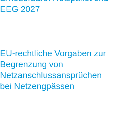
Speicher
Forschungsnetzwerk
EEG 2027
Stromerzeugung
Bibliothek
Wärme
Newsletter
Wasserstoff
Infomaterial
Schriften zum Umweltenergierecht
EU-rechtliche Vorgaben zur
Begrenzung von
Netzanschlussansprüchen
bei Netzengpässen