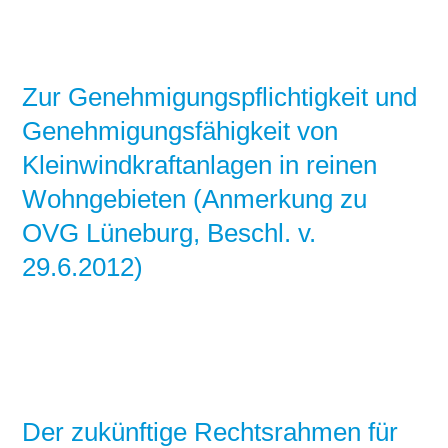
Stromerzeugung
Bibliothek
Wärme
Newsletter
Zur Genehmigungspflichtigkeit und
Genehmigungsfähigkeit von
Wasserstoff
Infomaterial
Kleinwindkraftanlagen in reinen
Schriften zum
Wohngebieten (Anmerkung zu
Umweltenergierecht
OVG Lüneburg, Beschl. v.
29.6.2012)
Der zukünftige Rechtsrahmen für