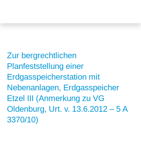
Themen
Projekte
Akzeptanz
Publikationen
Europa
News
Flächen
Zur bergrechtlichen
Planfeststellung einer
Blog
Genehmigungen
Erdgasspeicherstation mit
Karriere
Grundsatzfragen
Nebenanlagen, Erdgasspeicher
Über uns
Märkte
Etzel III (Anmerkung zu VG
Oldenburg, Urt. v. 13.6.2012 – 5 A
Netze
Stiftungsporträt
3370/10)
Sektorenkopplung
Team
Speicher
Forschungsnetzwerk