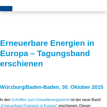
Themen
Projekte
Akzeptanz
Publikationen
Europa
Erneuerbare Energien in
News
Flächen
Europa – Tagungsband
Blog
Genehmigungen
erschienen
Karriere
Grundsatzfragen
Über uns
Märkte
Würzburg/Baden-Baden, 30. Oktober 2015
Netze
Stiftungsporträt
Sektorenkopplung
Team
In den
Schriften zum Umweltenergierecht
ist der neue Band
„Erneuerbare Energien in Europa“
erschienen. Dieser