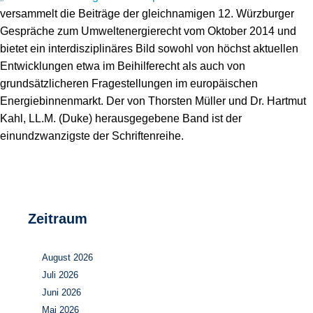
Speicher
Forschungsnetzwerk
versammelt die Beiträge der gleichnamigen 12. Würzburger
Gespräche zum Umweltenergierecht vom Oktober 2014 und
Stromerzeugung
Bibliothek
bietet ein interdisziplinäres Bild sowohl von höchst aktuellen
Entwicklungen etwa im Beihilferecht als auch von
Wärme
Newsletter
grundsätzlicheren Fragestellungen im europäischen
Energiebinnenmarkt. Der von Thorsten Müller und Dr. Hartmut
Wasserstoff
Infomaterial
Kahl, LL.M. (Duke) herausgegebene Band ist der
Schriften zum Umweltenergierecht
einundzwanzigste der Schriftenreihe.
Zeitraum
August 2026
Juli 2026
Juni 2026
Mai 2026