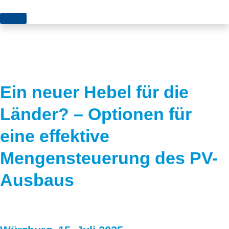
Themen
Projekte
Akzeptanz
Publikationen
Europa
Ein neuer Hebel für die
News
Flächen
Länder? – Optionen für
Blog
Genehmigungen
eine effektive
Karriere
Grundsatzfragen
Mengensteuerung des PV-
Über uns
Märkte
Ausbaus
Netze
Stiftungsporträt
Sektorenkopplung
Team