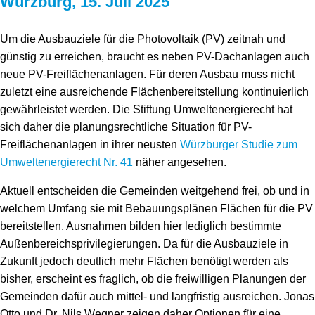
Würzburg, 15. Juli 2025
Speicher
Forschungsnetzwerk
Um die Ausbauziele für die Photovoltaik (PV) zeitnah und
Stromerzeugung
Bibliothek
günstig zu erreichen, braucht es neben PV-Dachanlagen auch
Wärme
Newsletter
neue PV-Freiflächenanlagen. Für deren Ausbau muss nicht
zuletzt eine ausreichende Flächenbereitstellung kontinuierlich
Wasserstoff
Infomaterial
gewährleistet werden. Die Stiftung Umweltenergierecht hat
sich daher die planungsrechtliche Situation für PV-
Schriften zum Umweltenergierecht
Freiflächenanlagen in ihrer neusten
Würzburger Studie zum
Umweltenergierecht Nr. 41
näher angesehen.
Aktuell entscheiden die Gemeinden weitgehend frei, ob und in
welchem Umfang sie mit Bebauungsplänen Flächen für die PV
bereitstellen. Ausnahmen bilden hier lediglich bestimmte
Außenbereichsprivilegierungen. Da für die Ausbauziele in
Zukunft jedoch deutlich mehr Flächen benötigt werden als
bisher, erscheint es fraglich, ob die freiwilligen Planungen der
Gemeinden dafür auch mittel- und langfristig ausreichen. Jonas
Otto und Dr. Nils Wegner zeigen daher Optionen für eine