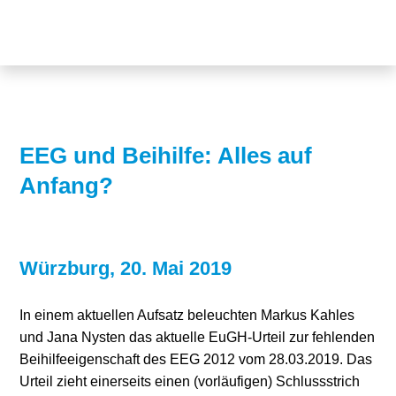
Themen
Projekte
Akzeptanz
Publikationen
Europa
News
Flächen
EEG und Beihilfe: Alles auf
Anfang?
Blog
Genehmigungen
Karriere
Grundsatzfragen
Über uns
Märkte
Würzburg, 20. Mai 2019
Netze
Stiftungsporträt
In einem aktuellen Aufsatz beleuchten Markus Kahles
und Jana Nysten das aktuelle EuGH-Urteil zur fehlenden
Sektorenkopplung
Team
Beihilfeeigenschaft des EEG 2012 vom 28.03.2019. Das
Urteil zieht einerseits einen (vorläufigen) Schlussstrich
Speicher
Forschungsnetzwerk