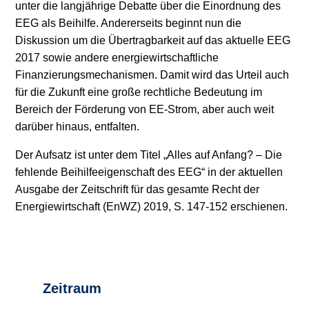
unter die langjährige Debatte über die Einordnung des
EEG als Beihilfe. Andererseits beginnt nun die
Stromerzeugung
Bibliothek
Diskussion um die Übertragbarkeit auf das aktuelle EEG
Wärme
Newsletter
2017 sowie andere energiewirtschaftliche
Finanzierungsmechanismen. Damit wird das Urteil auch
Wasserstoff
Infomaterial
für die Zukunft eine große rechtliche Bedeutung im
Bereich der Förderung von EE-Strom, aber auch weit
Schriften zum
darüber hinaus, entfalten.
Umweltenergierecht
Der Aufsatz ist unter dem Titel „Alles auf Anfang? – Die
fehlende Beihilfeeigenschaft des EEG“ in der aktuellen
Ausgabe der Zeitschrift für das gesamte Recht der
Energiewirtschaft (EnWZ) 2019, S. 147-152 erschienen.
Zeitraum