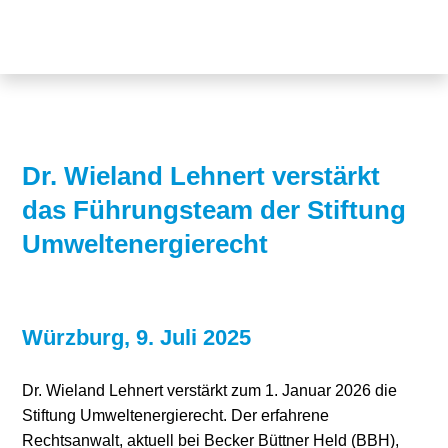
Themen
Projekte
Akzeptanz
Publikationen
Europa
News
Flächen
Dr. Wieland Lehnert verstärkt
das Führungsteam der Stiftung
Blog
Genehmigungen
Umweltenergierecht
Karriere
Grundsatzfragen
Über uns
Märkte
Würzburg, 9. Juli 2025
Netze
Stiftungsporträt
Dr. Wieland Lehnert verstärkt zum 1. Januar 2026 die
Sektorenkopplung
Team
Stiftung Umweltenergierecht. Der erfahrene
Speicher
Forschungsnetzwerk
Rechtsanwalt, aktuell bei Becker Büttner Held (BBH),