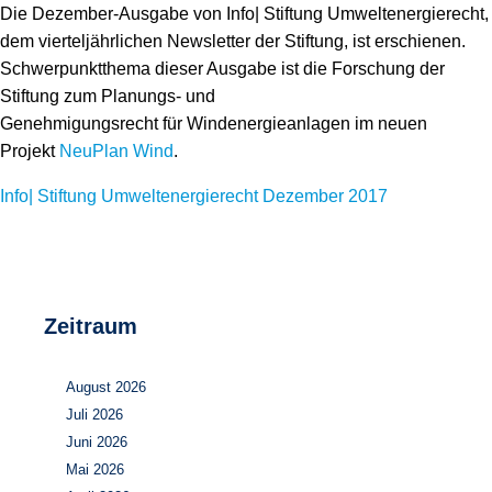
Speicher
Forschungsnetzwerk
Die Dezember-Ausgabe von Info| Stiftung Umweltenergierecht,
dem vierteljährlichen Newsletter der Stiftung, ist erschienen.
Stromerzeugung
Bibliothek
Schwerpunktthema dieser Ausgabe ist die Forschung der
Stiftung zum Planungs- und
Wärme
Newsletter
Genehmigungsrecht für Windenergieanlagen im neuen
Projekt
NeuPlan Wind
.
Wasserstoff
Infomaterial
Info| Stiftung Umweltenergierecht Dezember 2017
Schriften zum Umweltenergierecht
Zeitraum
August 2026
Juli 2026
Juni 2026
Mai 2026