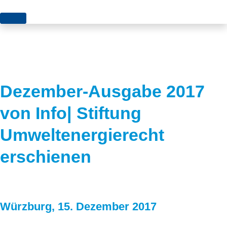
Themen
Projekte
Akzeptanz
Publikationen
Europa
Dezember-Ausgabe 2017
News
Flächen
von Info| Stiftung
Blog
Genehmigungen
Umweltenergierecht
Karriere
Grundsatzfragen
erschienen
Über uns
Märkte
Netze
Stiftungsporträt
Würzburg, 15. Dezember 2017
Sektorenkopplung
Team