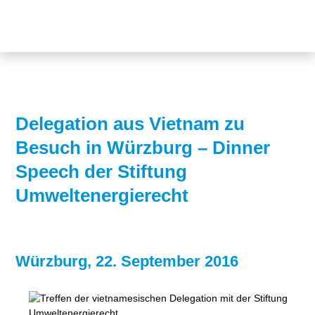
Themen
Projekte
Akzeptanz
Publikationen
Europa
News
Flächen
Delegation aus Vietnam zu
Besuch in Würzburg – Dinner
Blog
Genehmigungen
Speech der Stiftung
Karriere
Grundsatzfragen
Umweltenergierecht
Über uns
Märkte
Netze
Stiftungsporträt
Würzburg, 22. September 2016
Sektorenkopplung
Team
Speicher
Forschungsnetzwerk