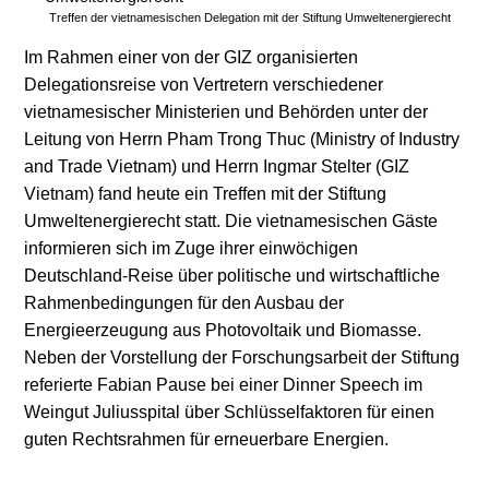
Treffen der vietnamesischen Delegation mit der Stiftung Umweltenergierecht
Stromerzeugung
Bibliothek
Im Rahmen einer von der GIZ organisierten
Delegationsreise von Vertretern verschiedener
Wärme
Newsletter
vietnamesischer Ministerien und Behörden unter der
Wasserstoff
Infomaterial
Leitung von Herrn Pham Trong Thuc (Ministry of Industry
and Trade Vietnam) und Herrn Ingmar Stelter (GIZ
Schriften zum
Vietnam) fand heute ein Treffen mit der Stiftung
Umweltenergierecht
Umweltenergierecht statt. Die vietnamesischen Gäste
informieren sich im Zuge ihrer einwöchigen
Deutschland-Reise über politische und wirtschaftliche
Rahmenbedingungen für den Ausbau der
Energieerzeugung aus Photovoltaik und Biomasse.
Neben der Vorstellung der Forschungsarbeit der Stiftung
referierte Fabian Pause bei einer Dinner Speech im
Weingut Juliusspital über Schlüsselfaktoren für einen
guten Rechtsrahmen für erneuerbare Energien.