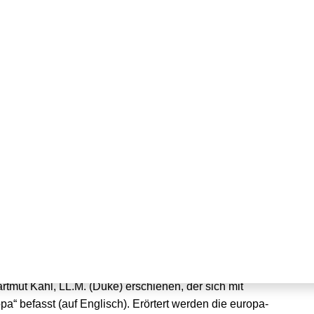
ngssicherheit erschienen
nen der Konrad-Adenauer-Stiftung mit dem Titel „Energie,
rtmut Kahl, LL.M. (Duke) erschienen, der sich mit
a“ befasst (auf Englisch). Erörtert werden die europa-