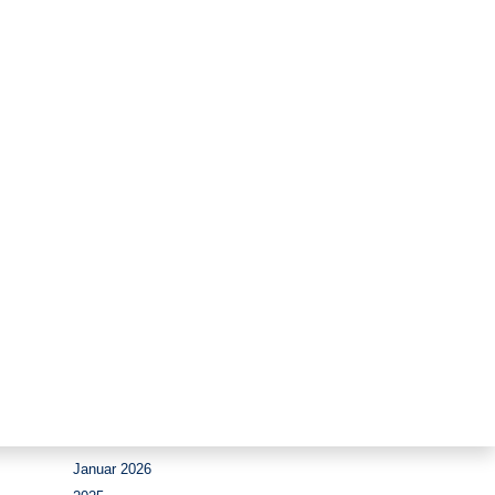
Zeitraum
August 2026
Juli 2026
Juni 2026
Mai 2026
April 2026
März 2026
Februar 2026
Januar 2026