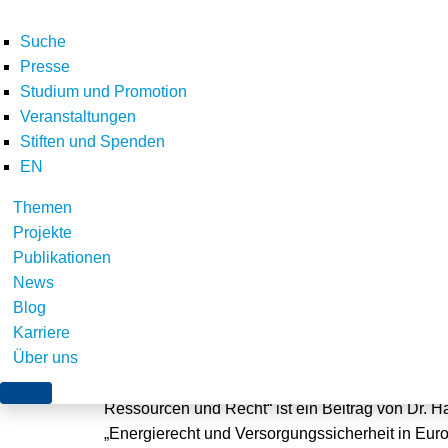
Suche
Presse
Studium und Promotion
Veranstaltungen
Stiften und Spenden
EN
Themen
Beitrag zur Versorgu
Projekte
Publikationen
News
Blog
Berlin/Würzburg, 3. Februar 2015
Karriere
Über uns
Im aktuellen Heft 1/2015 der Auslandsinformatio
Ressourcen und Recht“ ist ein Beitrag von Dr. Ha
„Energierecht und Versorgungssicherheit in Europ