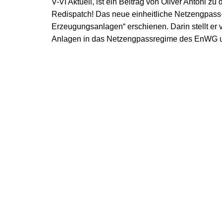
V-VI Aktuell, ist ein Beitrag von Oliver Anton
Redispatch! Das neue einheitliche Netzengpas
Erzeugungsanlagen“ erschienen. Darin stellt er 
Anlagen in das Netzengpassregime des EnWG unt