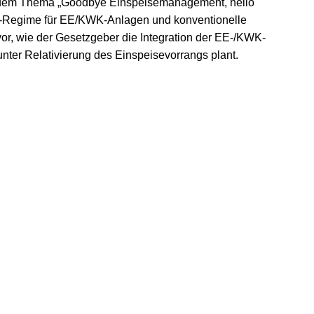
i zu dem Thema „Goodbye Einspeisemanagement, hello
s-Regime für EE/KWK-Anlagen und konventionelle
vor, wie der Gesetzgeber die Integration der EE-/KWK-
er Relativierung des Einspeisevorrangs plant.