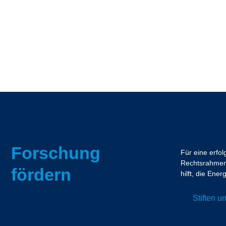
Forschung
Für eine erfo
Rechtsrahmen.
fördern
hilft, die En
Stiften 