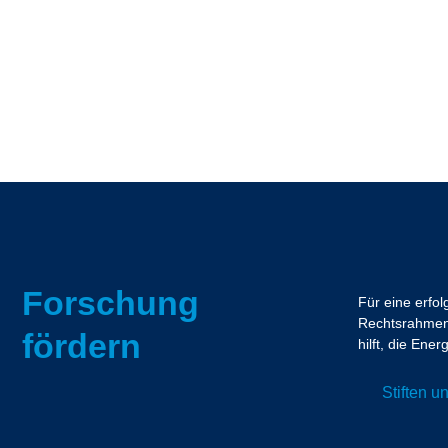
Forschung
Für eine erfo
Rechtsrahmen.
fördern
hilft, die En
Stiften 