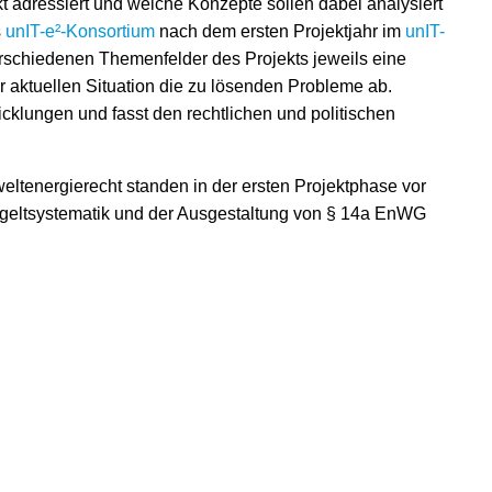
t adressiert und welche Konzepte sollen dabei analysiert
s
unIT-e²-Konsortium
nach dem ersten Projektjahr im
unIT-
verschiedenen Themenfelder des Projekts jeweils eine
 aktuellen Situation die zu lösenden Probleme ab.
icklungen und fasst den rechtlichen und politischen
weltenergierecht standen in der ersten Projektphase vor
tgeltsystematik und der Ausgestaltung von § 14a EnWG