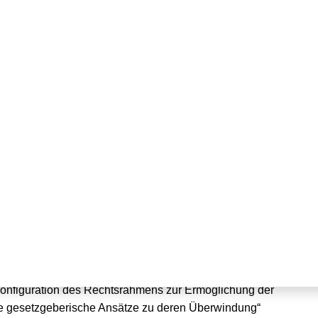
nkopplung erschienen
 + Energie 05/2018 ist
ukonfiguration des Rechtsrahmens zur Ermöglichung der
 gesetzgeberische Ansätze zu deren Überwindung“