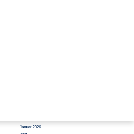
Zeitraum
August 2026
Juli 2026
Juni 2026
Mai 2026
April 2026
März 2026
Februar 2026
Januar 2026