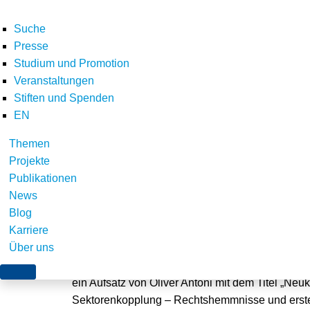
Suche
Presse
Studium und Promotion
Veranstaltungen
Stiften und Spenden
EN
Themen
Aufsatz zur Sektore
Projekte
Publikationen
News
Blog
Würzburg, 8. Mai 2018
Karriere
Über uns
In der aktuellen Ausgabe der Zeitschrift gwf Gas
ein Aufsatz von Oliver Antoni mit dem Titel „Ne
Sektorenkopplung – Rechtshemmnisse und erste