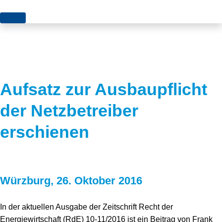
Themen
Projekte
Akzeptanz
Publikationen
Europa
Aufsatz zur Ausbaupflicht
News
Flächen
der Netzbetreiber
Blog
Genehmigungen
erschienen
Karriere
Grundsatzfragen
Über uns
Märkte
Würzburg, 26. Oktober 2016
Netze
Stiftungsporträt
Sektorenkopplung
Team
In der aktuellen Ausgabe der Zeitschrift Recht der
Energiewirtschaft (RdE) 10-11/2016 ist ein Beitrag von Frank