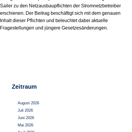
Speicher
Forschungsnetzwerk
Sailer zu den Netzausbaupflichten der Stromnetzbetreiber
erschienen. Der Beitrag beschäftigt sich mit dem genauen
Stromerzeugung
Bibliothek
Inhalt dieser Pflichten und beleuchtet dabei aktuelle
Fragestellungen und jüngere Gesetzesänderungen.
Wärme
Newsletter
Wasserstoff
Infomaterial
Schriften zum Umweltenergierecht
Zeitraum
August 2026
Juli 2026
Juni 2026
Mai 2026